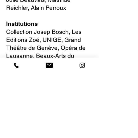
Reichler, Alain Perroux
Institutions
Collection Josep Bosch
, Les
Editions Zoé,
UNIGE
, Grand
Théâtre de Genève, Opéra de
Lausanne, Beaux-Arts du
Genevois, Haute Ecole de
Musique Genève,
Van Cleef &
Arpels L'Ecole Paris
, FACM
Fond d’Art Contemporain
Meyrin,
Geneva Lux Festival
,
Fête de la Musique Genève,
Expo 02
​CLAIRE PEVERELLI